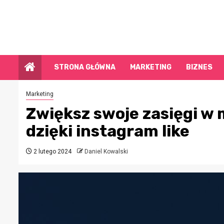
Przejdź
do
treści
STRONA GŁÓWNA
MARKETING
BIZNES
Marketing
Zwiększ swoje zasięgi w
dzięki instagram like
2 lutego 2024
Daniel Kowalski