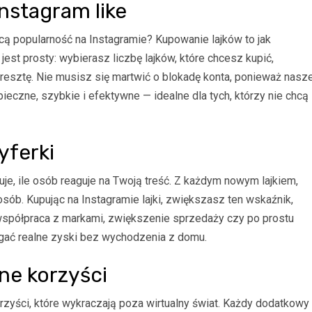
nstagram like
cą popularność na Instagramie? Kupowanie lajków to jak
st prosty: wybierasz liczbę lajków, które chcesz kupić,
 o resztę. Nie musisz się martwić o blokadę konta, ponieważ nasz
czne, szybkie i efektywne — idealne dla tych, którzy nie chcą
yferki
je, ile osób reaguje na Twoją treść. Z każdym nowym lajkiem,
osób. Kupując na Instagramie lajki, zwiększasz ten wskaźnik,
współpraca z markami, zwiększenie sprzedaży czy po prostu
iągać realne zyski bez wychodzenia z domu.
lne korzyści
zyści, które wykraczają poza wirtualny świat. Każdy dodatkowy