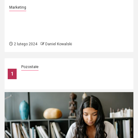
Marketing
w mediach
Jak lajki na Facebooku 
ęki
na widoczność?
4 grudnia 2023
Daniel Kowalski
Pozostałe
1
Zmiany w przepisach podatkowych – jak na
bieżąco monitorować nowelizacje