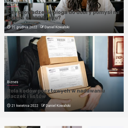
Biznes
Czy prowadzenie bloga do dobry pomysł na
biznes w 2023 roku?
20 grudnia 2022
Daniel Kowalski
Biznes
Rola kodów pocztowych w nadawaniu
paczek i listów
21 kwietnia 2022
Daniel Kowalski