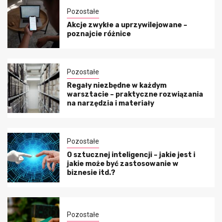
Pozostałe
Akcje zwykłe a uprzywilejowane –
poznajcie różnice
Pozostałe
Regały niezbędne w każdym
warsztacie – praktyczne rozwiązania
na narzędzia i materiały
Pozostałe
O sztucznej inteligencji – jakie jest i
jakie może być zastosowanie w
biznesie itd.?
Pozostałe