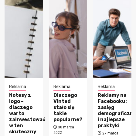
Reklama
Reklama
Reklama
z
Dlaczego
Reklamy na
Wprowad
Vinted
Facebooku:
reklam d
go
stało się
zasięg
Messeng
takie
demograficzny
– jak
stować
popularne?
i najlepsze
dobrze
praktyki
wykorzy
30 marca
zny
nowe
2022
27 marca