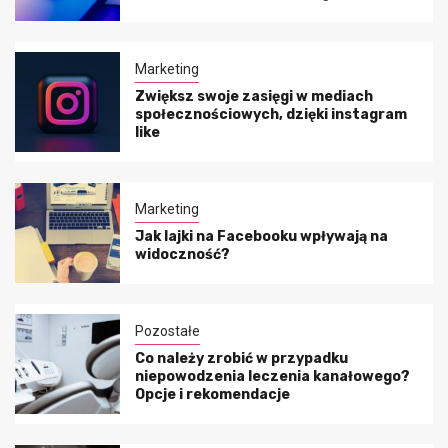
Marketing
Zwiększ swoje zasięgi w mediach
społecznościowych, dzięki instagram
like
Marketing
Jak lajki na Facebooku wpływają na
widoczność?
Pozostałe
Co należy zrobić w przypadku
niepowodzenia leczenia kanałowego?
Opcje i rekomendacje